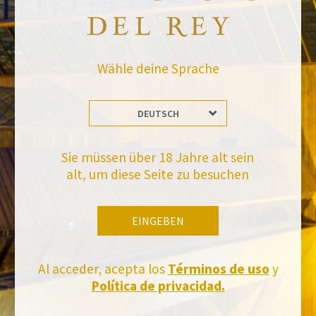
raquel.serrano@felixsolisavantis.com
2/6/2019
Wähle deine Sprache
Leave a Comment
DEUTSCH
Sie müssen über 18 Jahre alt sein
Bleiben Sie auf dem Laufenden mit uns
alt, um diese Seite zu besuchen
Abonnieren Sie und erhalten Sie alle Neuheiten von Felix Solis Avantis
EINGEBEN
Al acceder, acepta los
Términos de uso
y
Política de privacidad.