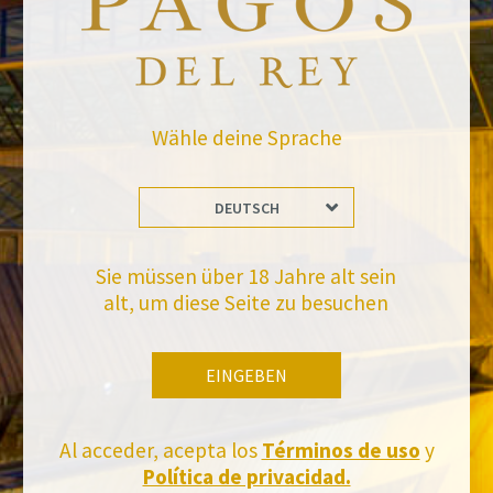
Website *
Wähle deine Sprache
raquel.serrano@felixsolisavantis.com
10/11/2022
Leave a Comment
DEUTSCH
Sie müssen über 18 Jahre alt sein
alt, um diese Seite zu besuchen
Bleiben Sie auf dem Laufenden mit uns
Abonnieren Sie und erhalten Sie alle Neuheiten von Felix Solis Avantis
EINGEBEN
Al acceder, acepta los
Términos de uso
y
Política de privacidad.