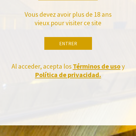
Vous devez avoir plus de 18 ans
vieux pour visiter ce site
ENTRER
Al acceder, acepta los
Términos de uso
y
Política de privacidad.
ndado de Oriza Crianza
Condado de Oriza Rese