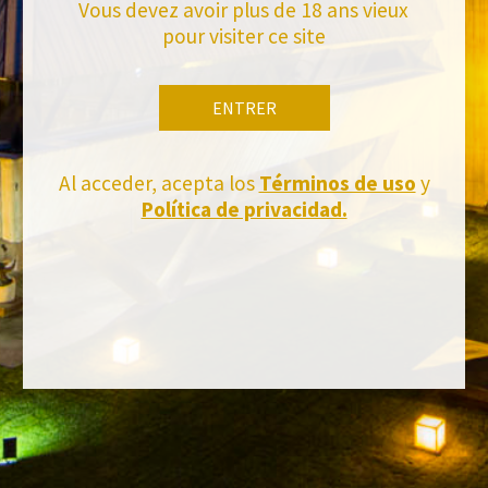
Vous devez avoir plus de 18 ans vieux
pour visiter ce site
ENTRER
Al acceder, acepta los
Términos de uso
y
Política de privacidad.
FACEBOOK
INSTAGRAM
TWITTER
YOUTUBE