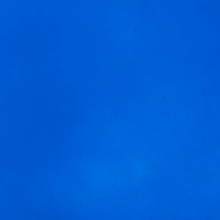
MENU
Nous utilisons des cookies pour vous offrir la meilleure
pulpopasion
expérience sur notre site.
You can find out more about which cookies we are using or
switch them off in
settings
.
Accepter
Réglages