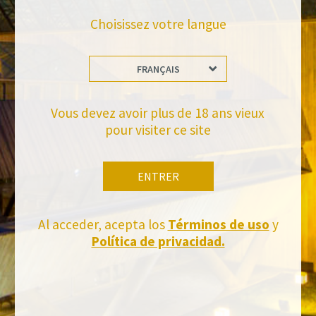
Choisissez votre langue
FRANÇAIS
Tiens-toi à jour
Vous devez avoir plus de 18 ans vieux
Abonnez-vous et recevez toutes les nouvelles de Felix Solis Avantis
pour visiter ce site
ENTRER
Al acceder, acepta los
Términos de uso
y
Política de privacidad.