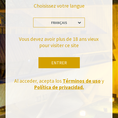
Choisissez votre langue
FRANÇAIS
Tiens-toi à jour
Abonnez-vous et recevez toutes les nouvelles de Felix Solis Avantis
Vous devez avoir plus de 18 ans vieux
pour visiter ce site
ENTRER
Al acceder, acepta los
Términos de uso
y
Política de privacidad.