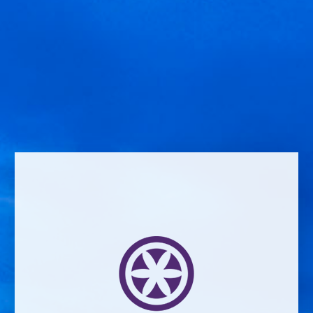
Castillo de Albai Reserva
Laisser un commentaire
Comment *
Name *
Email address *Email address *
Your email address will not be published.
Website *