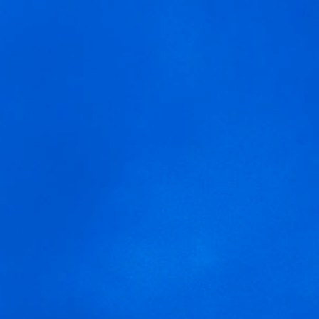
MENU
Nous utilisons des cookies pour vous offrir la meilleure
garnacha
expérience sur notre site.
You can find out more about which cookies we are using or
switch them off in
settings
.
Accepter
Réglages