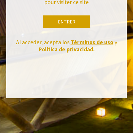
pour visiter ce site
RETOUR AUX NOUVELLES
ENTRER
Al acceder, acepta los
Términos de uso
y
Política de privacidad.
Tiens-toi à jour
Abonnez-vous et recevez toutes les nouvelles de Felix Solis Avantis