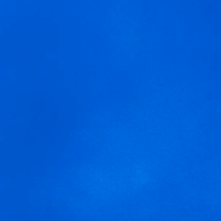
MENU
Nous utilisons des cookies pour vous offrir la meilleure
Origenes del vino
expérience sur notre site.
You can find out more about which cookies we are using or
switch them off in
settings
.
Accepter
Réglages