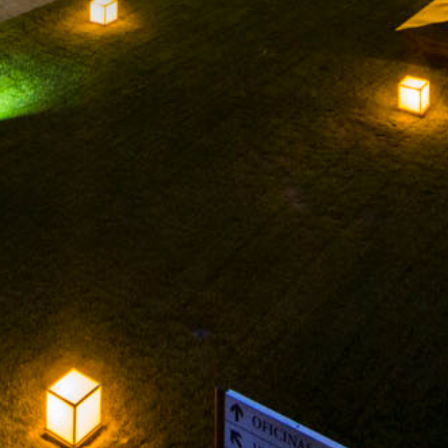
FACEBOOK
INSTAGRAM
TWITTER
YOUTUBE
RECHTLICHER HINWEIS
DATENSCHUTZ-
BESTIMMUNGEN
LOGO PDR [CONVERTIDO]