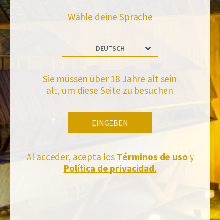
Wähle deine Sprache
DEUTSCH
Bleiben Sie auf dem Laufenden mit uns
Sie müssen über 18 Jahre alt sein
Abonnieren Sie und erhalten Sie alle Neuheiten von Felix Solis Avantis
alt, um diese Seite zu besuchen
EINGEBEN
Al acceder, acepta los
Términos de uso
y
Política de privacidad.