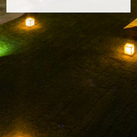
FACEBOOK
INSTAGRAM
TWITTER
YOUTUBE
RECHTLICHER HINWEIS
DATENSCHUTZ-
BESTIMMUNGEN