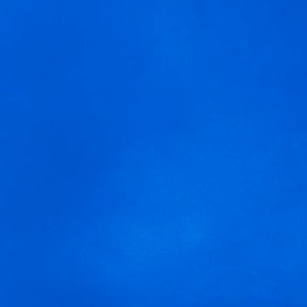
MENU
Wir verwenden Cookies, um dir die bestmögliche Erfahrung auf
talleres ecovidrio
unserer Website zu bieten.
In den
Einstellungen
kannst du erfahren, welche Cookies wir
verwenden oder sie ausschalten.
Zustimmen
Einstellungen