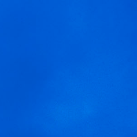
MENU
Wir verwenden Cookies, um dir die bestmögliche Erfahrung auf
ruta-sentero
unserer Website zu bieten.
In den
Einstellungen
kannst du erfahren, welche Cookies wir
verwenden oder sie ausschalten.
Zustimmen
Einstellungen