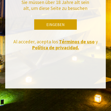
Sie müssen über 18 Jahre alt sein
alt, um diese Seite zu besuchen
EINGEBEN
Al acceder, acepta los
Términos de uso
y
Política de privacidad.
FACEBOOK
INSTAGRAM
TWITTER
YOUTUBE