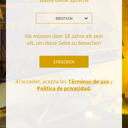
Wähle deine Sprache
DEUTSCH
Bleiben Sie auf dem Laufenden mit uns
Abonnieren Sie und erhalten Sie alle Neuheiten von Felix Solis Avantis
Sie müssen über 18 Jahre alt sein
alt, um diese Seite zu besuchen
EINGEBEN
Al acceder, acepta los
Términos de uso
y
Política de privacidad.