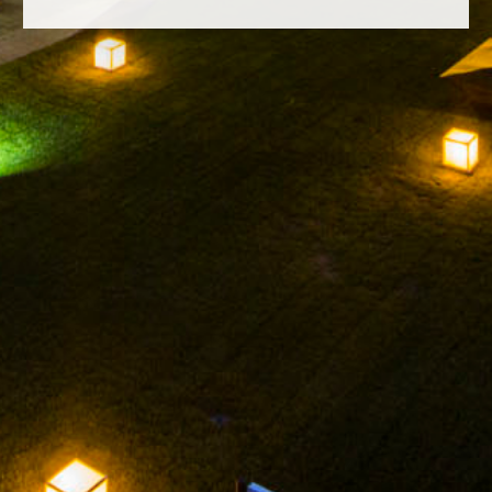
FACEBOOK
INSTAGRAM
TWITTER
YOUTUBE
RECHTLICHER HINWEIS
DATENSCHUTZ-
BESTIMMUNGEN