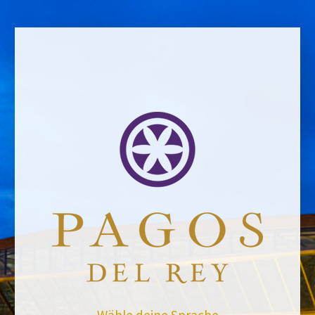
Name *
Email address *Email address *
Your email address will not be published.
Website *
Ramiro García
13/10/2021
Leave a Comment