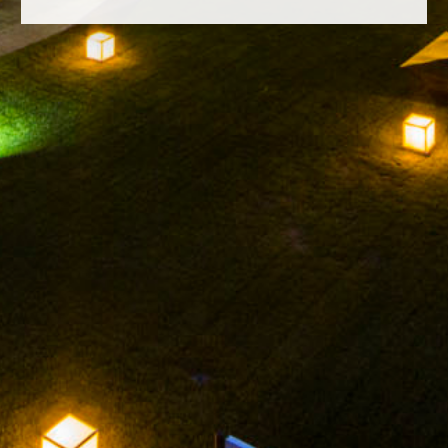
FACEBOOK
INSTAGRAM
TWITTER
YOUTUBE
RECHTLICHER HINWEIS
DATENSCHUTZ-
BESTIMMUNGEN