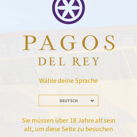
Wähle deine Sprache
DEUTSCH
ZURÜCK ZU DEN NACHRICHTEN
Sie müssen über 18 Jahre alt sein
alt, um diese Seite zu besuchen