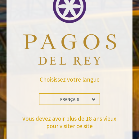
Choisissez votre langue
FRANÇAIS
Vous devez avoir plus de 18 ans vieux
pour visiter ce site